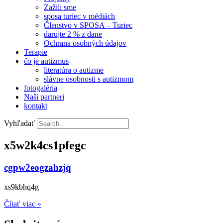
Zažili sme
sposa turiec v médiách
Členstvo v SPOSA – Turiec
darujte 2 % z dane​
Ochrana osobných údajov
Terapie
čo je autizmus
literatúra o autizme
slávne osobnosti s autizmom
fotogaléria
Naši partneri
kontakt
Vyhľadať
x5w2k4cs1pfegc
cgpw2eogzahzjq
xs9kbhq4g
Čítať viac »