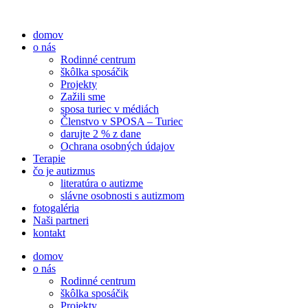
Preskočiť
na
domov
obsah
o nás
Rodinné centrum
škôlka sposáčik
Projekty
Zažili sme
sposa turiec v médiách
Členstvo v SPOSA – Turiec
darujte 2 % z dane​
Ochrana osobných údajov
Terapie
čo je autizmus
literatúra o autizme
slávne osobnosti s autizmom
fotogaléria
Naši partneri
kontakt
domov
o nás
Rodinné centrum
škôlka sposáčik
Projekty