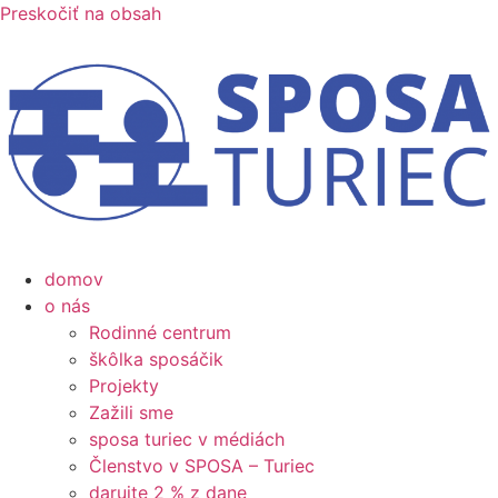
Preskočiť na obsah
domov
o nás
Rodinné centrum
škôlka sposáčik
Projekty
Zažili sme
sposa turiec v médiách
Členstvo v SPOSA – Turiec
darujte 2 % z dane​