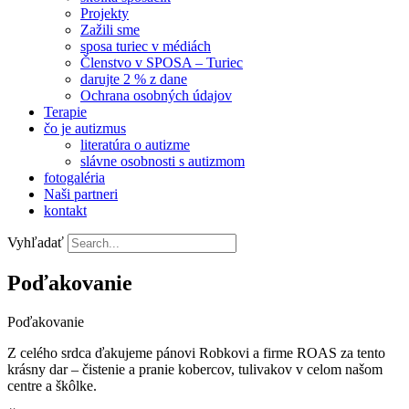
Projekty
Zažili sme
sposa turiec v médiách
Členstvo v SPOSA – Turiec
darujte 2 % z dane​
Ochrana osobných údajov
Terapie
čo je autizmus
literatúra o autizme
slávne osobnosti s autizmom
fotogaléria
Naši partneri
kontakt
Vyhľadať
Poďakovanie
Poďakovanie
Z celého srdca ďakujeme pánovi Robkovi a firme ROAS za tento
krásny dar – čistenie a pranie kobercov, tulivakov v celom našom
centre a škôlke.