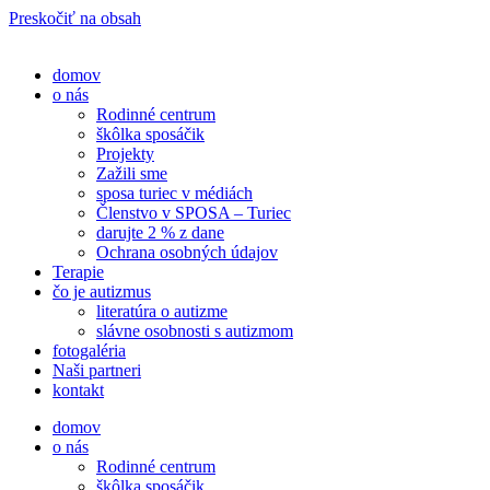
Preskočiť na obsah
domov
o nás
Rodinné centrum
škôlka sposáčik
Projekty
Zažili sme
sposa turiec v médiách
Členstvo v SPOSA – Turiec
darujte 2 % z dane​
Ochrana osobných údajov
Terapie
čo je autizmus
literatúra o autizme
slávne osobnosti s autizmom
fotogaléria
Naši partneri
kontakt
domov
o nás
Rodinné centrum
škôlka sposáčik