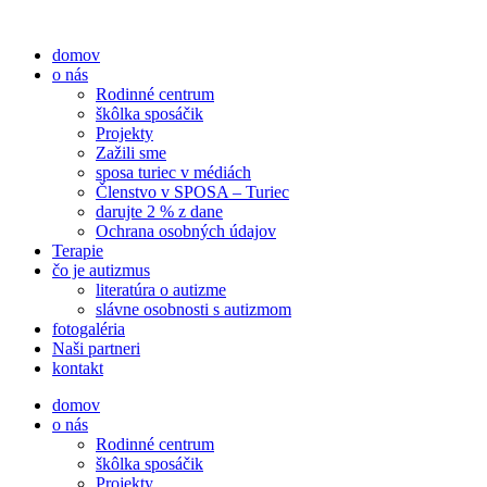
Preskočiť
na
domov
obsah
o nás
Rodinné centrum
škôlka sposáčik
Projekty
Zažili sme
sposa turiec v médiách
Členstvo v SPOSA – Turiec
darujte 2 % z dane​
Ochrana osobných údajov
Terapie
čo je autizmus
literatúra o autizme
slávne osobnosti s autizmom
fotogaléria
Naši partneri
kontakt
domov
o nás
Rodinné centrum
škôlka sposáčik
Projekty