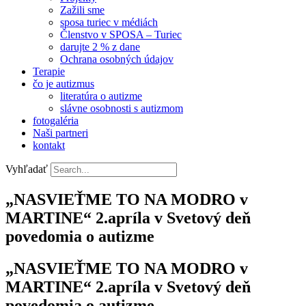
Zažili sme
sposa turiec v médiách
Členstvo v SPOSA – Turiec
darujte 2 % z dane​
Ochrana osobných údajov
Terapie
čo je autizmus
literatúra o autizme
slávne osobnosti s autizmom
fotogaléria
Naši partneri
kontakt
Vyhľadať
„NASVIEŤME TO NA MODRO v
MARTINE“ 2.apríla v Svetový deň
povedomia o autizme
„NASVIEŤME TO NA MODRO v
MARTINE“ 2.apríla v Svetový deň
povedomia o autizme