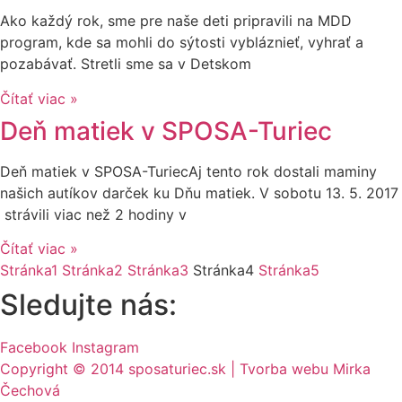
Ako každý rok, sme pre naše deti pripravili na MDD
program, kde sa mohli do sýtosti vybláznieť, vyhrať a
pozabávať. Stretli sme sa v Detskom
Čítať viac »
Deň matiek v SPOSA-Turiec
Deň matiek v SPOSA-TuriecAj tento rok dostali maminy
našich autíkov darček ku Dňu matiek. V sobotu 13. 5. 2017
strávili viac než 2 hodiny v
Čítať viac »
Stránka
1
Stránka
2
Stránka
3
Stránka
4
Stránka
5
Sledujte nás:
Facebook
Instagram
Copyright © 2014 sposaturiec.sk | Tvorba webu Mirka
Čechová